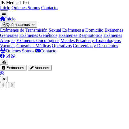
JB Medical Test
Inicio
Quienes Somos
Contacto
Inicio
Qué hacemos
Exámenes de Transmisión Sexual
Exámenes a Domicilio
Exámenes
Generales
Exámenes Genéticos
Exámenes Respiratorios
Exámenes
Alergias
Exámenes Oncológicos
Metales Pesados y Toxicológicos
Vacunas
Consultas Médicas
Operativos
Convenios y Descuentos
Quienes Somos
Contacto
Exámenes
Vacunas